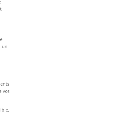
e
t
de
u un
ments
e vos
ible,