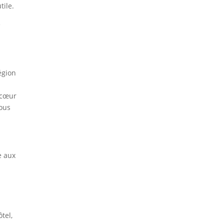
tile.
e
égion
u cœur
vous
e aux
tel,