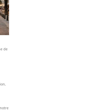
se de
ion,
 notre