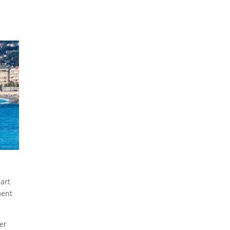
art
ment
ter