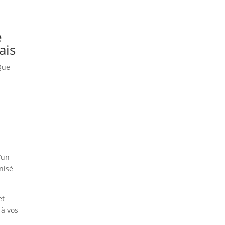
e
ais
Que
’un
nisé
et
 à vos