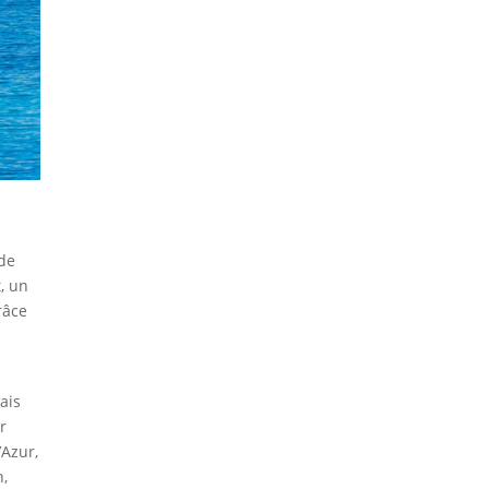
 de
, un
râce
ais
r
’Azur,
n,