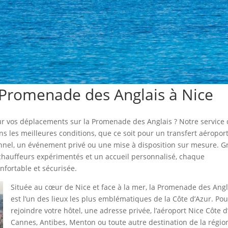
a Promenade des Anglais à Nice
ur vos déplacements sur la Promenade des Anglais ? Notre service
 les meilleures conditions, que ce soit pour un transfert aéroport
onnel, un événement privé ou une mise à disposition sur mesure. G
chauffeurs expérimentés et un accueil personnalisé, chaque
nfortable et sécurisée.
Située au cœur de Nice et face à la mer, la Promenade des Angl
est l’un des lieux les plus emblématiques de la Côte d’Azur. Pou
rejoindre votre hôtel, une adresse privée, l’aéroport Nice Côte d
Cannes, Antibes, Menton ou toute autre destination de la régio