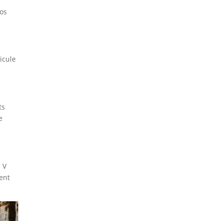
vos
icule
ts
e
 V
ent