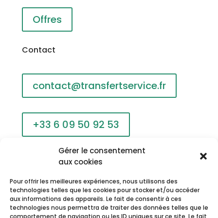
Offres
Contact
contact@transfertservice.fr
+33 6 09 50 92 53
Gérer le consentement
213 Voie Julia
aux cookies
06250 MOUGINS
Pour offrir les meilleures expériences, nous utilisons des
technologies telles que les cookies pour stocker et/ou accéder
Informations complémentaires
aux informations des appareils. Le fait de consentir à ces
technologies nous permettra de traiter des données telles que le
comportement de navigation ou les ID uniques sur ce site. Le fait