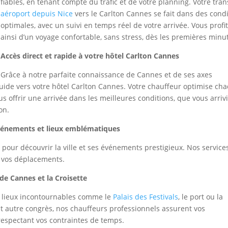
fiables, en tenant compte du trafic et de votre planning. Votre tran
aéroport depuis Nice
vers le Carlton Cannes se fait dans des cond
optimales, avec un suivi en temps réel de votre arrivée. Vous profi
ainsi d’un voyage confortable, sans stress, dès les premières minu
Accès direct et rapide à votre hôtel Carlton Cannes
Grâce à notre parfaite connaissance de Cannes et de ses axes
luide vers votre hôtel Carlton Cannes. Votre chauffeur optimise ch
ous offrir une arrivée dans les meilleures conditions, que vous arriv
on.
 événements et lieux emblématiques
 pour découvrir la ville et ses événements prestigieux. Nos service
 vos déplacements.
t de Cannes et la Croisette
es lieux incontournables comme le
Palais des Festivals
, le port ou la
ut autre congrès, nos chauffeurs professionnels assurent vos
 respectant vos contraintes de temps.