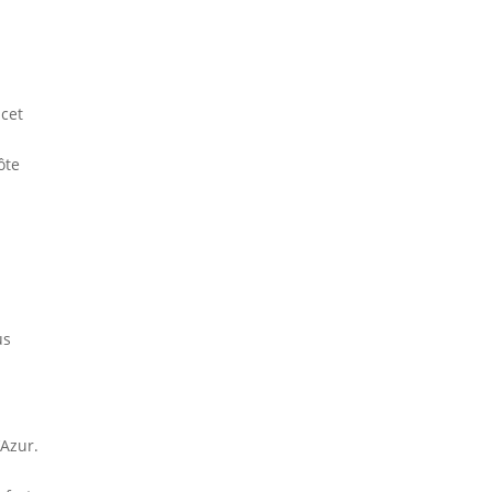
 cet
e
ôte
us
’Azur.
t