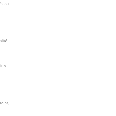
tés ou
alité
d’un
soins,