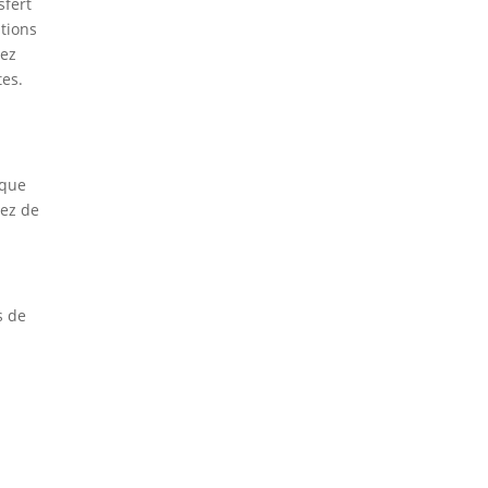
sfert
itions
tez
tes.
aque
iez de
s de