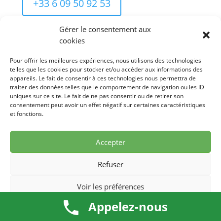
+33 6 09 50 92 53
Gérer le consentement aux
213 Voie Julia
cookies
06250 MOUGINS
Pour offrir les meilleures expériences, nous utilisons des technologies
telles que les cookies pour stocker et/ou accéder aux informations des
Informations complémentaires
appareils. Le fait de consentir à ces technologies nous permettra de
traiter des données telles que le comportement de navigation ou les ID
uniques sur ce site. Le fait de ne pas consentir ou de retirer son
consentement peut avoir un effet négatif sur certaines caractéristiques
Siège: SARL TRANSFERT SERVICE 213 VOIE JULIA
et fonctions.
06250 MOUGINS
Petite Remise n° G 91
Accepter
VTC n° EVTC006100104
Siret n° 519 397 277 00046
Refuser
TVA n° FR42519397277
RC professionnelle MAAF n° 106258405
Voir les préférences
Appelez-nous
Politique de cookies